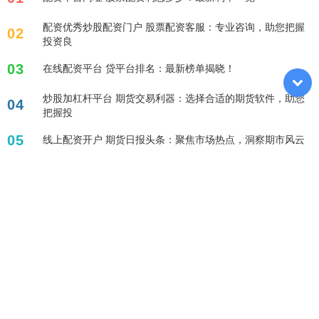
配资优秀炒股配资门户 股票配资客服：专业咨询，助您把握
02
投资良
03
在线配资平台 贷平台排名：最新榜单揭晓！
炒股加杠杆平台 期货交易利器：选择合适的期货软件，助您
04
把握投
05
线上配资开户 期货日报头条：聚焦市场热点，洞察期市风云
标签列表
网络炒股杠杆平台
股票网络交易平台
安全配资
配资网站
线上股票配资门户
股票配资代理