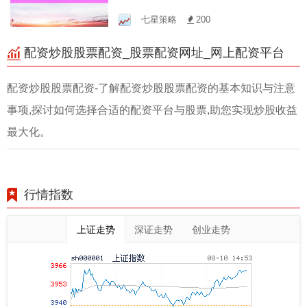
助您掘金股市
七星策略
200
配资炒股股票配资_股票配资网址_网上配资平台
配资炒股股票配资-了解配资炒股股票配资的基本知识与注意
事项,探讨如何选择合适的配资平台与股票,助您实现炒股收益
最大化。
行情指数
上证走势
深证走势
创业走势