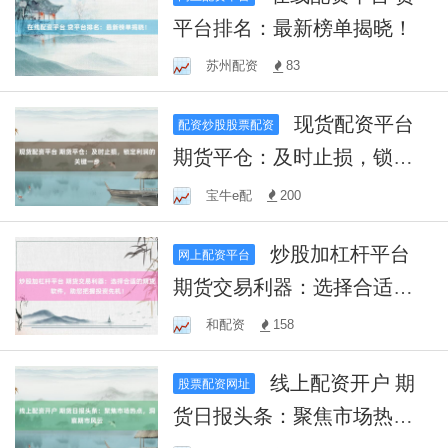
平台排名：最新榜单揭晓！
苏州配资
83
现货配资平台
配资炒股股票配资
期货平仓：及时止损，锁定
利润的关键一步
宝牛e配
200
炒股加杠杆平台
网上配资平台
期货交易利器：选择合适的
期货软件，助您把握投资先
和配资
158
机！
线上配资开户 期
股票配资网址
货日报头条：聚焦市场热