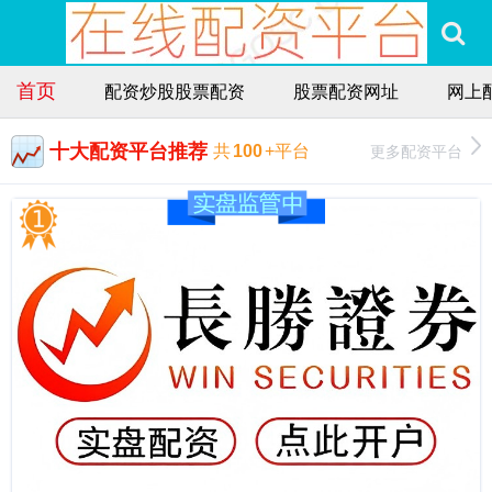
首页
配资炒股股票配资
股票配资网址
网上
十大配资平台推荐
更多配资平台
共
100
+平台