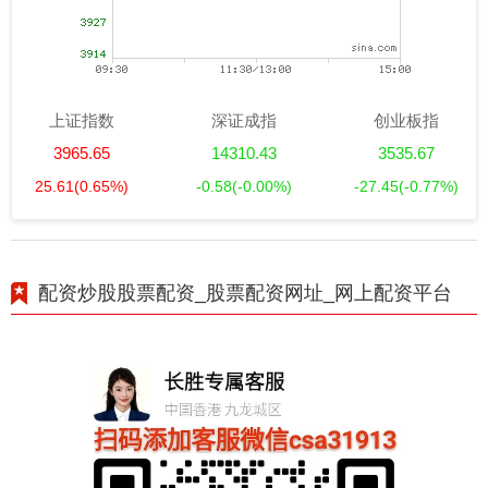
上证指数
深证成指
创业板指
3965.65
14310.43
3535.67
25.61
(0.65%)
-0.58
(-0.00%)
-27.45
(-0.77%)
配资炒股股票配资_股票配资网址_网上配资平台